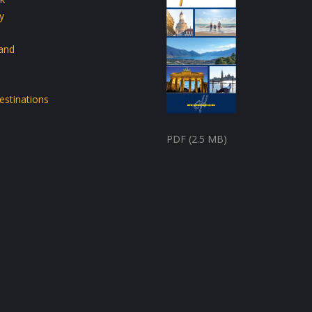
y
land
estinations
PDF (2.5 MB)