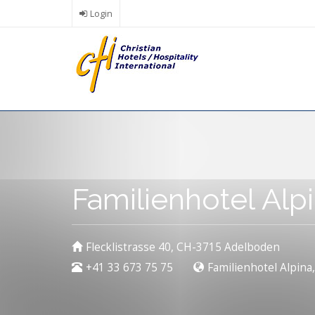
Skip
Login
to
main
content
Familienhotel Al
Flecklistrasse 40, CH-3715 Adelboden
+41 33 673 75 75
Familienhotel Alpina